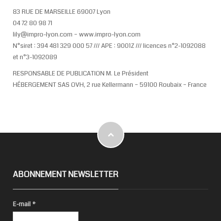
83 RUE DE MARSEILLE 69007 Lyon
04 72 80 98 71
lily@impro-lyon.com – www.impro-lyon.com
N°siret : 394 481 329 000 57 /// APE : 9001Z /// licences n°2-1092088
et n°3-1092089
RESPONSABLE DE PUBLICATION M. Le Président
HÉBERGEMENT SAS OVH, 2 rue Kellermann – 59100 Roubaix – France
ABONNEMENT NEWSLETTER
E-mail
*